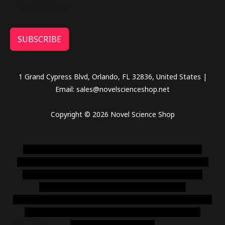
SUBSCRIBE
1 Grand Cypress Blvd, Orlando, FL 32836, United States |
Email: sales@novelscienceshop.net
Copyright © 2026 Novel Science Shop
novel science shop
,
chemdirect europe
,
famous smoke
shop
,
buy ketamine online usa
,
buy magic mushroms online
australia,ammo supply canada
,
buy dmt online usa
,
buy
shrooms online colorado
,
sunburn dispensary
florida
,ammunition europe,
cohiba cigar shop
,
premium cigars
australia
,
premium tobacco,pure lab chem,online cigar
shop,magic shrooms usa,