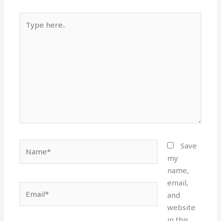
Type
here..
Name*
Save
my
name,
email,
Email*
and
website
in this