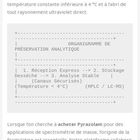
température constante inférieure à 4 °C et à l’abri de
tout rayonnement ultraviolet direct.
+--------------------------------------
-----------------------------------+

|                  ORGANIGRAMME DE 
PRÉSERVATION ANALYTIQUE                
|

+--------------------------------------
-----------------------------------+

|  1. Réception Express --> 2. Stockage 
Desséché --> 3. Analyse Stable    |

|     (Canaux Sécurisés)       
(Température < 4°C)      (HPLC / LC-MS)    
|

+--------------------------------------
Lorsque l’on cherche à
acheter Pyrazolam
pour des
applications de spectrométrie de masse, l’origine de la
formulation est essentielle. Notre plateforme collabore