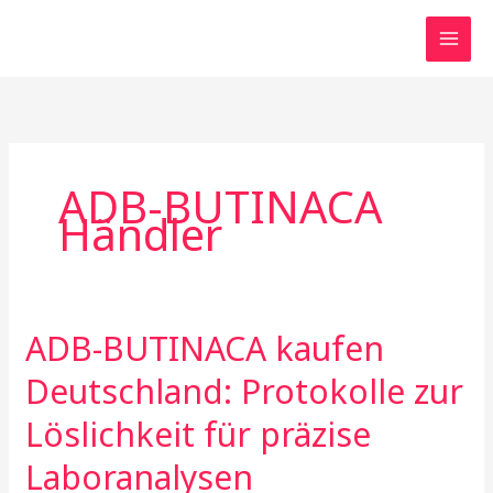
Skip
to
content
ADB-BUTINACA
Händler
ADB-BUTINACA kaufen
ADB-
BUTINACA
Deutschland: Protokolle zur
kaufen
Deutschland:
Löslichkeit für präzise
Protokolle
Laboranalysen
zur