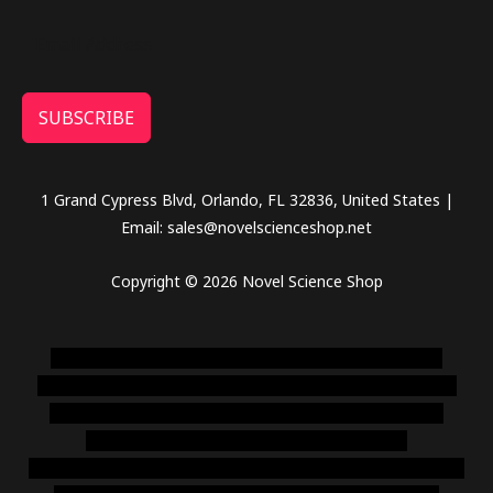
SUBSCRIBE
1 Grand Cypress Blvd, Orlando, FL 32836, United States |
Email: sales@novelscienceshop.net
Copyright © 2026 Novel Science Shop
novel science shop
,
chemdirect europe
,
famous smoke
shop
,
buy ketamine online usa
,
buy magic mushroms online
australia,ammo supply canada
,
buy dmt online usa
,
buy
shrooms online colorado
,
sunburn dispensary
florida
,ammunition europe,
cohiba cigar shop
,
premium cigars