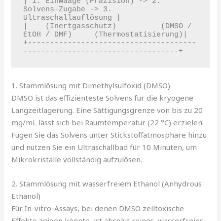
| 1. Einwaage (Präzision) -> 2. 
Solvens-Zugabe -> 3. 
Ultraschallauflösung |

|    (Inertgasschutz)          (DMSO / 
EtOH / DMF)     (Thermostatisierung)|

+--------------------------------------
1. Stammlösung mit Dimethylsulfoxid (DMSO)
DMSO ist das effizienteste Solvens für die kryogene
Langzeitlagerung. Eine Sättigungsgrenze von bis zu 20
mg/mL lässt sich bei Raumtemperatur (22 °C) erzielen.
Fügen Sie das Solvens unter Stickstoffatmosphäre hinzu
und nutzen Sie ein Ultraschallbad für 10 Minuten, um
Mikrokristalle vollständig aufzulösen.
2. Stammlösung mit wasserfreiem Ethanol (Anhydrous
Ethanol)
Für In-vitro-Assays, bei denen DMSO zelltoxische
Effekte zeigen könnte, ist absolut reines, wasserfreies