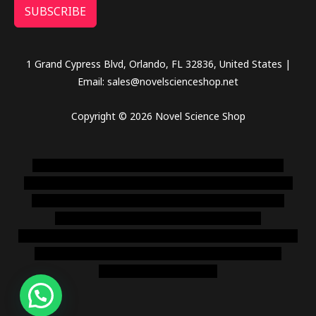
SUBSCRIBE
1 Grand Cypress Blvd, Orlando, FL 32836, United States |
Email: sales@novelscienceshop.net
Copyright © 2026 Novel Science Shop
novel science shop
,
chemdirect europe
,
famous smoke
shop
,
buy ketamine online usa
,
buy magic mushroms online
australia,ammo supply canada
,
buy dmt online usa
,
buy
shrooms online colorado
,
sunburn dispensary
florida
,ammunition europe,
cohiba cigar shop
,
premium cigars
australia
,
premium tobacco,pure lab chem,online cigar
shop,magic shrooms usa,