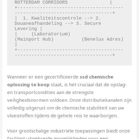
ROTTERDAM CORRIDORS               |

+--------------------------------------
-----------------------------------+

|  1. Kwaliteitscontrole --> 2. 
Douaneafhandeling --> 3. Secure 
Levering |

|     (Laboratorium)             
(Mainport Hub)          (Benelux Adres)  
|

+--------------------------------------
Wanneer er een gecertificeerde
ssd chemische
oplossing te koop
staat, is het cruciaal dat de opslag-
en transportcondities aan de strengste
veiligheidsnormen voldoen. Onze distributiekanalen zijn
volledig uitgerust om de chemische stabiliteit van uw
vloeistoffen tijdens de gehele reis te waarborgen.
Voor grootschalige industriële toepassingen biedt onze
faciliteit uitgebreide mogelijkheden voor een