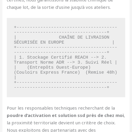
chaque lot, de la sortie d’usine jusqu’à vos ateliers.
+--------------------------------------
-----------------------------------+

|                CHAÎNE DE LIVRAISON 
SÉCURISÉE EN EUROPE                  |

+--------------------------------------
-----------------------------------+

| 1. Stockage Certifié REACH --> 2. 
Transport Norme ADR --> 3. Suivi Réel |

|    (Entrepôts Ouest-Europe)     
(Couloirs Express France)  (Remise 48h) 
|

+--------------------------------------
Pour les responsables techniques recherchant de la
poudre d’activation et solution ssd près de chez moi
,
la proximité territoriale devient un critère de choix.
Nous exploitons des partenariats avec des