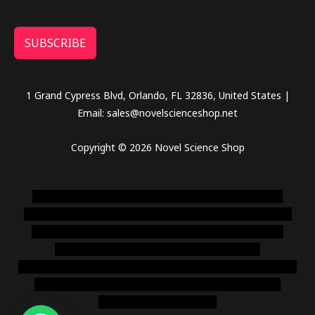
SUBSCRIBE
1 Grand Cypress Blvd, Orlando, FL 32836, United States |
Email: sales@novelscienceshop.net
Copyright © 2026 Novel Science Shop
novel science shop
,
chemdirect europe
,
famous smoke
shop
,
buy ketamine online usa
,
buy magic mushroms online
australia,ammo supply canada
,
buy dmt online usa
,
buy
shrooms online colorado
,
sunburn dispensary
florida
,ammunition europe,
cohiba cigar shop
,
premium cigars
australia
,
premium tobacco,pure lab chem,online cigar
shop,magic shrooms usa,