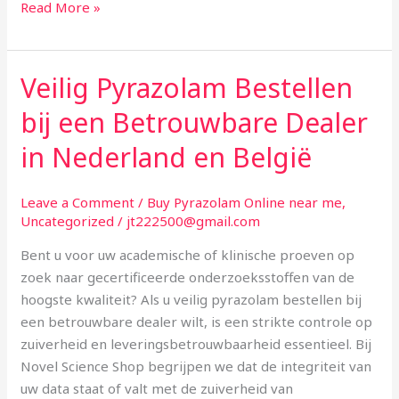
Read More »
Veilig Pyrazolam Bestellen
Veilig
Pyrazolam
bij een Betrouwbare Dealer
Bestellen
bij
in Nederland en België
een
Betrouwbare
Leave a Comment
/
Buy Pyrazolam Online near me
,
Dealer
Uncategorized
/
jt222500@gmail.com
in
Bent u voor uw academische of klinische proeven op
Nederland
zoek naar gecertificeerde onderzoeksstoffen van de
en
hoogste kwaliteit? Als u veilig pyrazolam bestellen bij
België
een betrouwbare dealer wilt, is een strikte controle op
zuiverheid en leveringsbetrouwbaarheid essentieel. Bij
Novel Science Shop begrijpen we dat de integriteit van
uw data staat of valt met de zuiverheid van