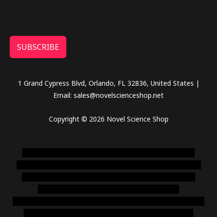
SUBSCRIBE
1 Grand Cypress Blvd, Orlando, FL 32836, United States |
Email: sales@novelscienceshop.net
Copyright © 2026 Novel Science Shop
novel science shop
,
chemdirect europe
,
famous smoke
shop
,
buy ketamine online usa
,
buy magic mushroms online
australia,ammo supply canada
,
buy dmt online usa
,
buy
shrooms online colorado
,
sunburn dispensary
florida
,ammunition europe,
cohiba cigar shop
,
premium cigars
australia
,
premium tobacco,pure lab chem,online cigar