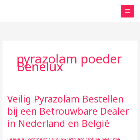
Skip
to
content
pyrazolam poeder
Benelux
Veilig Pyrazolam Bestellen
Veilig
Pyrazolam
bij een Betrouwbare Dealer
Bestellen
bij
in Nederland en België
een
Betrouwbare
Leave a Comment
/
Buy Pyrazolam Online near me
,