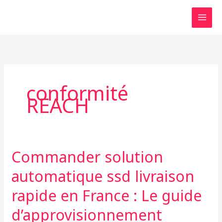
Skip
to
content
conformité
REACH
Commander solution
Commander
solution
automatique ssd livraison
automatique
ssd
rapide en France : Le guide
livraison
d’approvisionnement
rapide