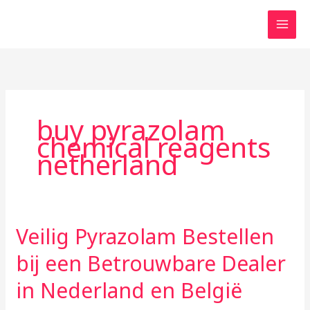
Skip
to
content
buy pyrazolam
chemical reagents
netherland
Veilig Pyrazolam Bestellen
Veilig
Pyrazolam
bij een Betrouwbare Dealer
Bestellen
bij
in Nederland en België
een