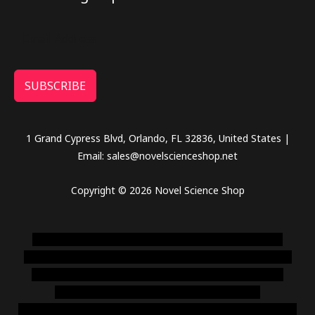
SUBSCRIBE
1 Grand Cypress Blvd, Orlando, FL 32836, United States |
Email: sales@novelscienceshop.net
Copyright © 2026 Novel Science Shop
novel science shop
,
chemdirect europe
,
famous smoke
shop
,
buy ketamine online usa
,
buy magic mushroms online
australia,ammo supply canada
,
buy dmt online usa
,
buy
shrooms online colorado
,
sunburn dispensary
florida
,ammunition europe,
cohiba cigar shop
,
premium cigars