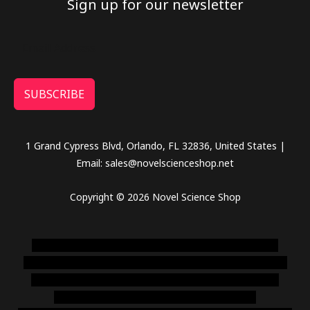
Sign up for our newsletter
SUBSCRIBE
1 Grand Cypress Blvd, Orlando, FL 32836, United States |
Email: sales@novelscienceshop.net
Copyright © 2026 Novel Science Shop
novel science shop
,
chemdirect europe
,
famous smoke
shop
,
buy ketamine online usa
,
buy magic mushroms online
australia,ammo supply canada
,
buy dmt online usa
,
buy
shrooms online colorado
,
sunburn dispensary