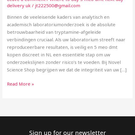
NL:
delivery uk
/
jt222500@gmail.com
Kwaliteitscontrole
Binnen de veeleisende kaders van analytisch en
bij
academisch laboratoriumonderzoek is de absolute
Tryptamine
betrouwbaarheid van tryptamine-afgeleide
Onderzoek
verbindingen cruciaal. Als uw laboratorium streeft naar
reproduceerbare resultaten, is veilig en 5 meo dmt
kopen discreet in NL een essentiële stap om uw
onderzoekslijnen zonder risico’s te voeden. Bij Novel
Science Shop begrijpen we dat de integriteit van uw […]
Read More »
Sign up for our newsletter