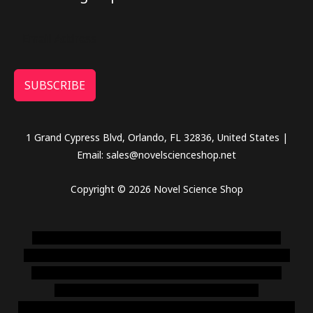
SUBSCRIBE
1 Grand Cypress Blvd, Orlando, FL 32836, United States |
Email: sales@novelscienceshop.net
Copyright © 2026 Novel Science Shop
novel science shop
,
chemdirect europe
,
famous smoke
shop
,
buy ketamine online usa
,
buy magic mushroms online
australia,ammo supply canada
,
buy dmt online usa
,
buy
shrooms online colorado
,
sunburn dispensary
florida
,ammunition europe,
cohiba cigar shop
,
premium cigars