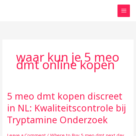
Skip
to
content
waar kun je 5 meo
dmt online kopen
5 meo dmt kopen discreet
5
meo
in NL: Kwaliteitscontrole bij
dmt
kopen
Tryptamine Onderzoek
discreet
in
Leave a Comment
/
Where to Buy 5 meo dmt next day