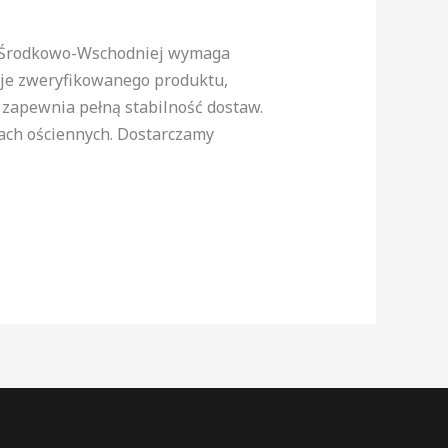
ie Środkowo-Wschodniej wymaga
uje zweryfikowanego produktu,
 zapewnia pełną stabilność dostaw.
jach ościennych. Dostarczamy