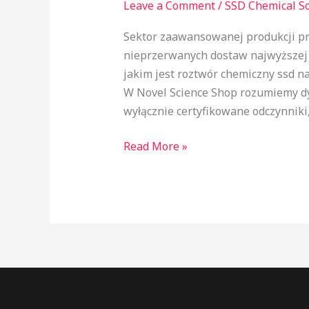
Leave a Comment
/
SSD Chemical So
sprzedaż
w
Sektor zaawansowanej produkcji p
Polsce:
nieprzerwanych dostaw najwyższej 
Przemysłowe
jakim jest roztwór chemiczny ssd n
standardy
W Novel Science Shop rozumiemy dyn
logistyczne
wyłącznie certyfikowane odczynniki,
dla
Europy
Read More »
Środkowo-
Wschodniej