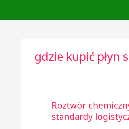
Skip
to
content
gdzie kupić płyn 
Roztwór chemiczny
Roztwór
chemiczny
standardy logisty
ssd
na