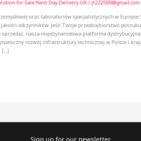
lution for Sale Next Day Delivery UK
/
jt222500@gmail.com
rzemysłowej oraz laboratoriów specjalistycznych w Europ
jakości odczynników. Jeśli Twoje przedsiębiorstwo poszuk
a sprzedaż, nasza międzynarodowa platforma dystrybucyjna
amiczny rozwój infrastruktury technicznej w Polsce i kra
 […]
Sign up for our newsletter