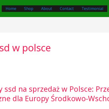
Home
Shop
About
Contact
Testimonial
ssd w polsce
 ssd na sprzedaż w Polsce: Pr
czne dla Europy Środkowo-Wsch