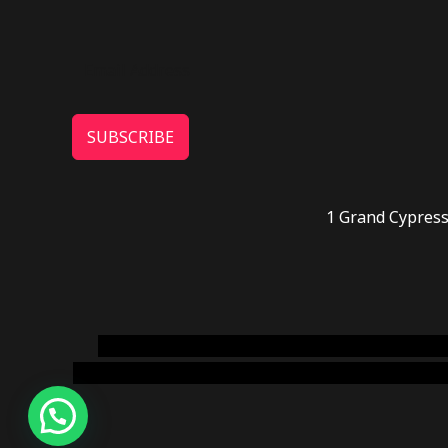
SUBSCRIBE
1 Grand Cypress
novel science shop
,
chemdirect europe
,
famous
online usa
,
buy shrooms online colorado
,
sunburn 