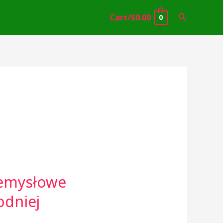
Search
Cart/
$
0.00
0
zemysłowe
odniej