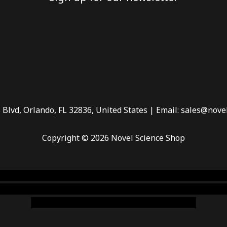
 Blvd, Orlando, FL 32836, United States | Email: sales@nove
Copyright © 2026 Novel Science Shop
 smoke shop
,
buy ketamine online usa
,
buy magic mushroms 
dispensary florida
,ammunition europe,
cohiba cigar shop
,
pr
chem,online cigar shop,magic shrooms usa,