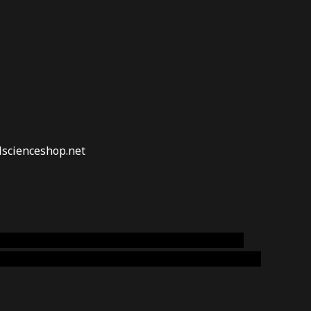
lscienceshop.net
online australia,ammo supply canada
,
buy dmt
emium cigars australia
,
premium tobacco,pure lab