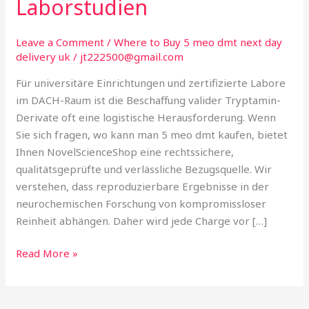
Laborstudien
DMT
kaufen
in
Leave a Comment
/
Where to Buy 5 meo dmt next day
delivery uk
/
jt222500@gmail.com
Deutschland?
Ihr
Für universitäre Einrichtungen und zertifizierte Labore
Guide
im DACH-Raum ist die Beschaffung valider Tryptamin-
für
Derivate oft eine logistische Herausforderung. Wenn
akademische
Sie sich fragen, wo kann man 5 meo dmt kaufen, bietet
Laborstudien
Ihnen NovelScienceShop eine rechtssichere,
qualitätsgeprüfte und verlässliche Bezugsquelle. Wir
verstehen, dass reproduzierbare Ergebnisse in der
neurochemischen Forschung von kompromissloser
Reinheit abhängen. Daher wird jede Charge vor […]
Read More »