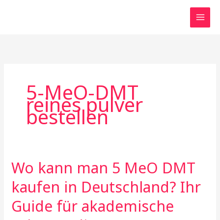
Skip
to
content
5-MeO-DMT
reines pulver
bestellen
Wo kann man 5 MeO DMT
Wo
kann
kaufen in Deutschland? Ihr
man
5
Guide für akademische
MeO