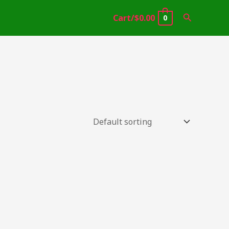
Search
Cart/
$
0.00
0